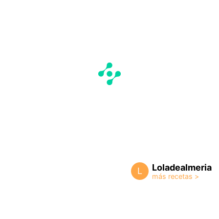
Loladealmeria
L