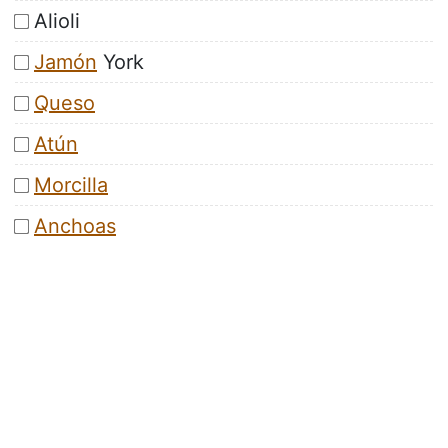
Alioli
Jamón
York
Queso
Atún
Morcilla
Anchoas