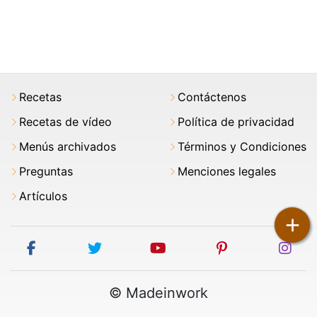
Recetas
Contáctenos
Recetas de vídeo
Política de privacidad
Menús archivados
Términos y Condiciones
Preguntas
Menciones legales
Artículos
+
facebook
twitter
youtube
pinterest
ins
© Madeinwork