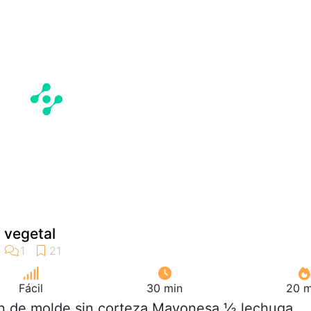
 vegetal
Fácil
30 min
20 m
an de molde sin corteza Mayonesa ½ lechuga