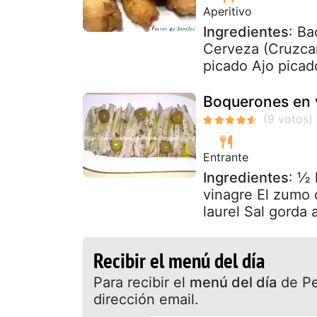
Aperitivo
Ingredientes
: Ba
Cerveza (Cruzcam
picado Ajo picad
Boquerones en 
Entrante
Ingredientes
: ½
vinagre El zumo 
laurel Sal gorda a
Recibir el menú del día
Para recibir el
menú del día
de Pet
dirección email.