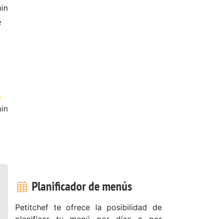
in
e
in
Planificador de menús
Petitchef te ofrece la posibilidad de
planificar tu menú por días o por