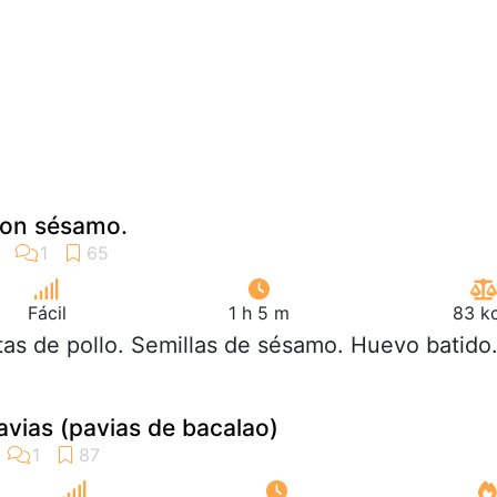
 con sésamo.
Fácil
1 h 5 m
83 kc
itas de pollo. Semillas de sésamo. Huevo batido
avias (pavias de bacalao)