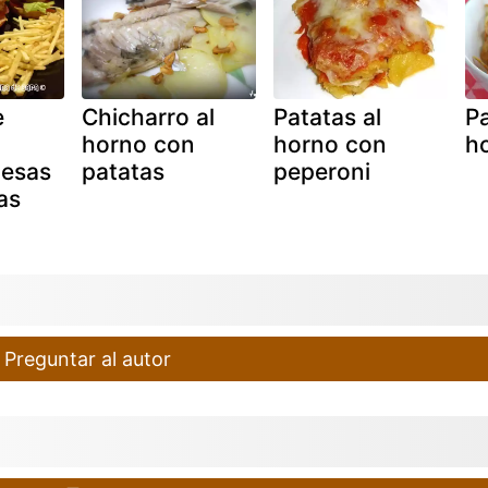
e
Chicharro al
Patatas al
Pa
horno con
horno con
h
esas
patatas
peperoni
as
Preguntar al autor