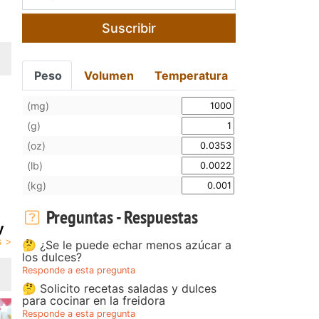
Suscribir
Peso
Volumen
Temperatura
(mg)
(g)
(oz)
(lb)
(kg)
Preguntas - Respuestas
y
🤔 ¿Se le puede echar menos azúcar a
los dulces?
Responde a esta pregunta
🤔 Solicito recetas saladas y dulces
para cocinar en la freidora
Responde a esta pregunta