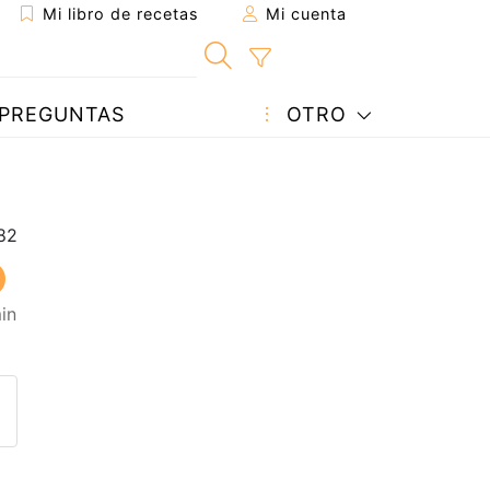
Mi libro de recetas
Mi cuenta
PREGUNTAS
OTRO
in
eta a un amigo
sta página
ntar al autor
ublicar la foto de esta receta