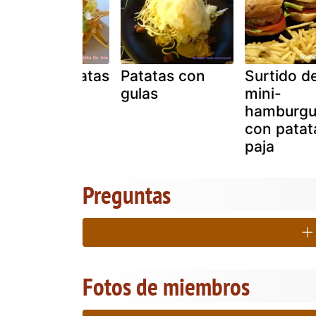
Nido de patatas
Patatas con
Surtido d
y huevo de
gulas
mini-
codorniz
hamburgu
con patat
paja
Preguntas
Fotos de miembros