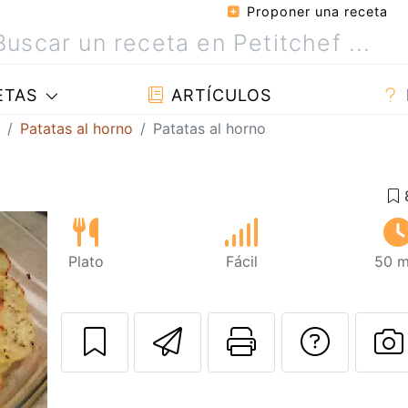
Proponer una receta
ETAS
ARTÍCULOS
Patatas al horno
Patatas al horno
Plato
Fácil
50 m
Enviar esta rec
Imprimir e
Pregu
P