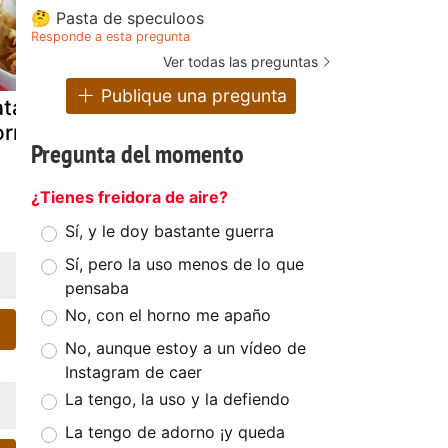
🤔 Pasta de speculoos
Responde a esta pregunta
Ver todas las preguntas
Publique una pregunta
tatas paja al
Panga al horno
Carne picad
orno
con patatas
horno con
Pregunta del momento
patatas
¿Tienes freidora de aire?
Sí, y le doy bastante guerra
Sí, pero la uso menos de lo que
pensaba
No, con el horno me apaño
No, aunque estoy a un vídeo de
Instagram de caer
La tengo, la uso y la defiendo
La tengo de adorno ¡y queda