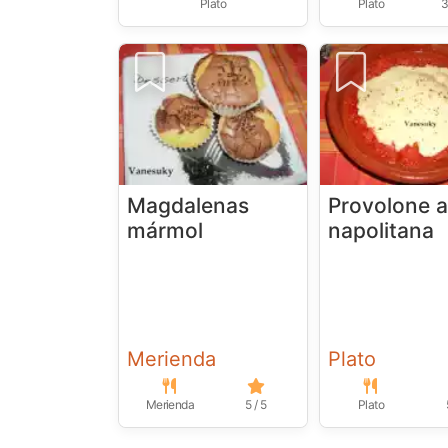
Plato
Plato
3
Magdalenas
Provolone a
mármol
napolitana
Merienda
Plato
Merienda
5 / 5
Plato