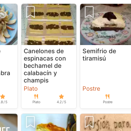
e
Canelones de
Semifrio de
espinacas con
tiramisú
bechamel de
abra
calabacín y
champis
Plato
Postre
.8 / 5
Plato
4.2 / 5
Postre