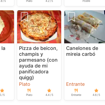
.8 / 5
Plato
4.2 / 5
Postre
 la
Pizza de beicon,
Canelones de
champis y
mireia carbó
parmesano (con
ayuda de mi
panificadora
quigg)
Plato
Entrante
5 / 5
Plato
4.4 / 5
Entrante
4.6 / 5