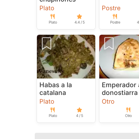
Plato
Postre
Plato
4.4 / 5
Postre
4
Habas a la
Emperador a
catalana
donostiarra
Plato
Otro
Plato
4 / 5
Otro