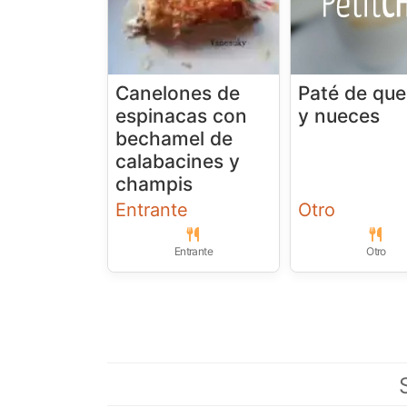
Canelones de
Paté de qu
espinacas con
y nueces
bechamel de
calabacines y
champis
Entrante
Otro
Entrante
Otro