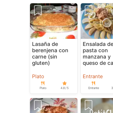
Lasaña de
Ensalada d
berenjena con
pasta con
carne (sin
manzana y
gluten)
queso de c
Plato
Entrante
Plato
4.8 / 5
Entrante
3