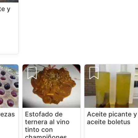
te y
rezas
Estofado de
Aceite picante y
ternera al vino
aceite boletus
tinto con
champiñones