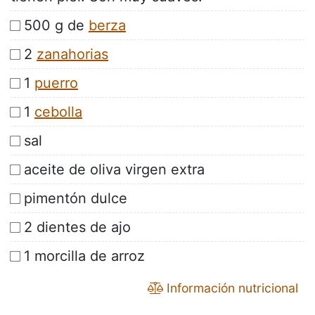
500 g de
berza
2
zanahorias
1
puerro
1
cebolla
sal
aceite de oliva virgen extra
pimentón dulce
2 dientes de ajo
1 morcilla de arroz
Información nutricional