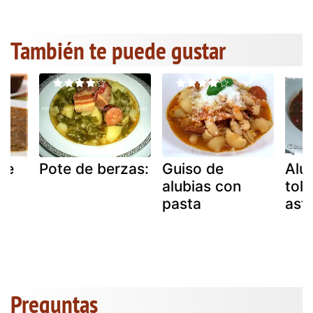
También te puede gustar
te
Pote de berzas:
Guiso de
Alu
alubias con
tolo
pasta
ast
Preguntas