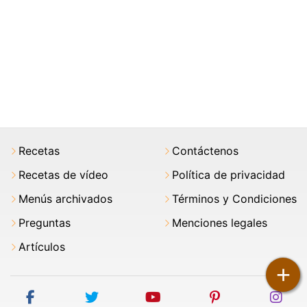
Recetas
Contáctenos
Recetas de vídeo
Política de privacidad
Menús archivados
Términos y Condiciones
Preguntas
Menciones legales
Artículos
+
facebook
twitter
youtube
pinterest
ins