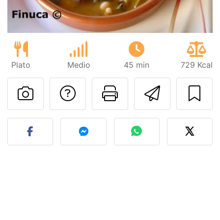
Plato
Medio
45 min
729 Kcal
Preguntar al autor
Imprimir esta
Enviar 
Publicar la foto de esta r