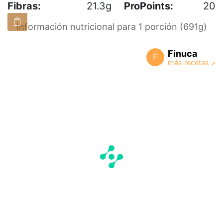
Fibras:
21.3g
ProPoints:
20
Información nutricional para 1 porción (691g)
Finuca
F