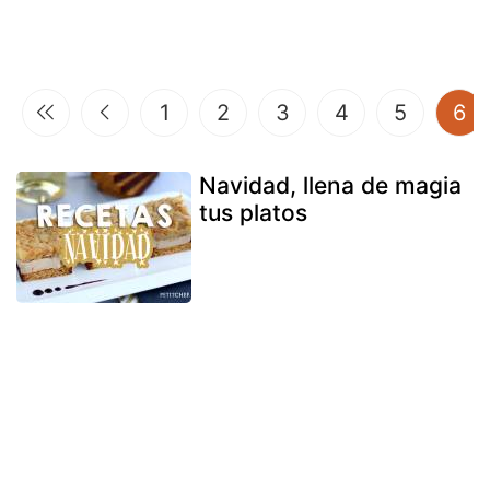
(c
1
2
3
4
5
6
Navidad, llena de magia
tus platos