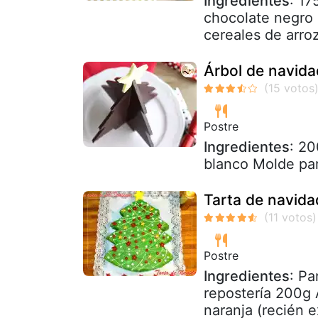
Ingredientes
: 17
chocolate negro 
cereales de arro
Árbol de navida
Postre
Ingredientes
: 20
blanco Molde pa
Tarta de navida
Postre
Ingredientes
: Pa
repostería 200g 
naranja (recién e