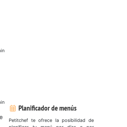
in
in
Planificador de menús
de
Petitchef te ofrece la posibilidad de
planificar tu menú por días o por