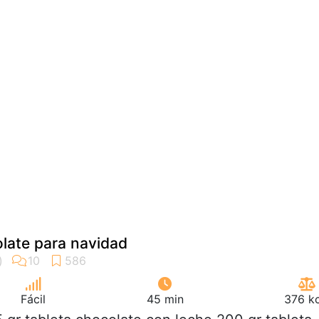
late para navidad
Fácil
45 min
376 kc