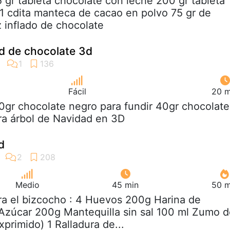
5 gr tableta chocolate con leche 200 gr tableta
1 cdita manteca de cacao en polvo 75 gr de
z inflado de chocolate
d de chocolate 3d
Fácil
20 m
0gr chocolate negro para fundir 40gr chocolate
ra árbol de Navidad en 3D
d
Medio
45 min
50 m
ra el bizcocho : 4 Huevos 200g Harina de
Azúcar 200g Mantequilla sin sal 100 ml Zumo 
xprimido) 1 Ralladura de...