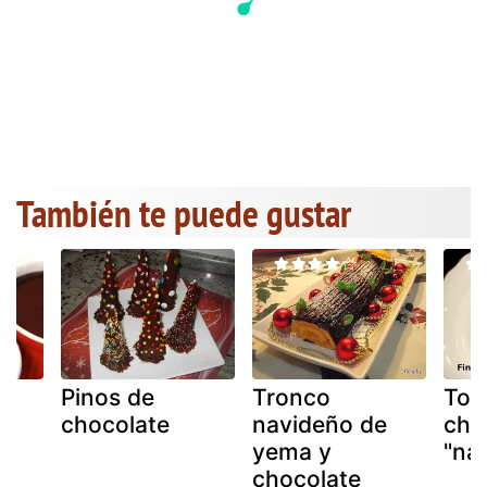
También te puede gustar
Pinos de
Tronco
Torr
a
chocolate
navideño de
cho
yema y
"na
chocolate