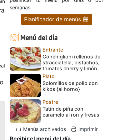
in
semanas.
va
Planificador de menús
Menú del día
Entrante
Conchiglioni rellenos de
stracciatella, pistachos,
cal
tomates cherry y limón
Plato
 o
Solomillos de pollo con
kikos {al horno}
Postre
Tatín de piña con
caramelo al ron y fresas
Menús archivados
Imprimir
Recibir el menú del día