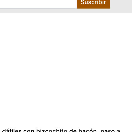
Suscribir
y dátiles con bizcochito de bacón. paso a