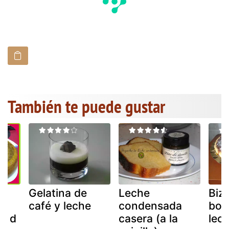
También te puede gustar
Gelatina de
Leche
Biz
café y leche
condensada
bor
gm d
casera (a la
lec