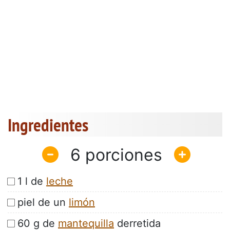
Ingredientes
6
1 l de
leche
piel de un
limón
60 g de
mantequilla
derretida