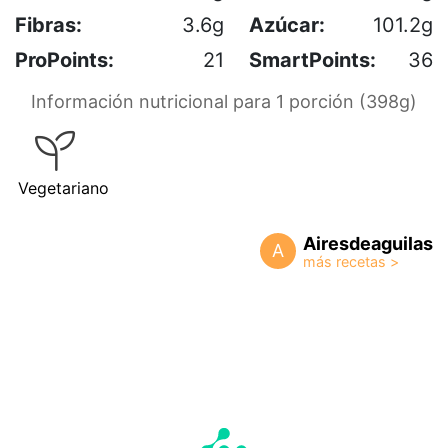
Fibras:
3.6g
Azúcar:
101.2g
ProPoints:
21
SmartPoints:
36
Información nutricional para 1 porción (398g)
Vegetariano
Airesdeaguilas
A