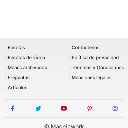
Recetas
Contáctenos
Recetas de vídeo
Política de privacidad
Menús archivados
Términos y Condiciones
Preguntas
Menciones legales
Artículos
facebook
twitter
youtube
pinterest
ins
© Madeinwork