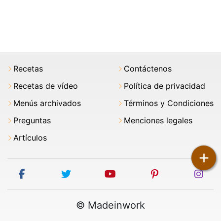
Recetas
Contáctenos
Recetas de vídeo
Política de privacidad
Menús archivados
Términos y Condiciones
Preguntas
Menciones legales
Artículos
+
facebook
twitter
youtube
pinterest
ins
© Madeinwork