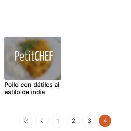
Pollo con dátiles al
estilo de india
(current)
1
2
3
4