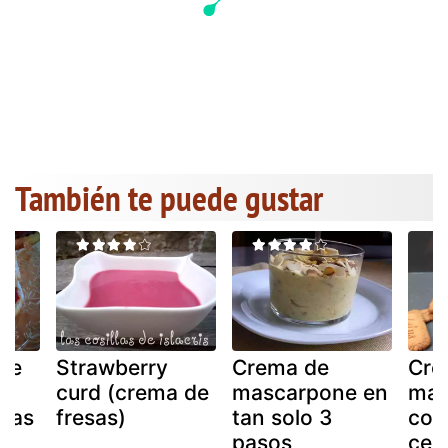
También te puede gustar
 de
Strawberry
Crema de
Cre
curd (crema de
mascarpone en
mas
esas
fresas)
tan solo 3
coul
pasos
cer