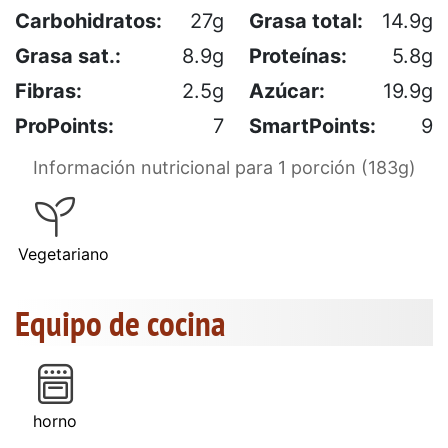
Carbohidratos:
27g
Grasa total:
14.9g
Grasa sat.:
8.9g
Proteínas:
5.8g
Fibras:
2.5g
Azúcar:
19.9g
ProPoints:
7
SmartPoints:
9
Información nutricional para 1 porción (183g)
Vegetariano
Equipo de cocina
horno