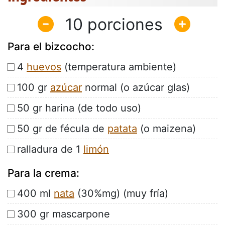
10
Para el bizcocho:
4
huevos
(temperatura ambiente)
100 gr
azúcar
normal (o azúcar glas)
50 gr harina (de todo uso)
50 gr de fécula de
patata
(o maizena)
ralladura de 1
limón
Para la crema:
400 ml
nata
(30%mg) (muy fría)
300 gr mascarpone