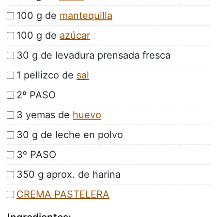
100 g de
mantequilla
100 g de
azúcar
30 g de levadura prensada fresca
1 pellizco de
sal
2º PASO
3 yemas de
huevo
30 g de leche en polvo
3º PASO
350 g aprox. de harina
CREMA PASTELERA