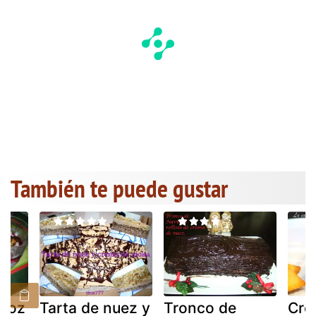
También te puede gustar
rroz
Tarta de nuez y
Tronco de
Cre