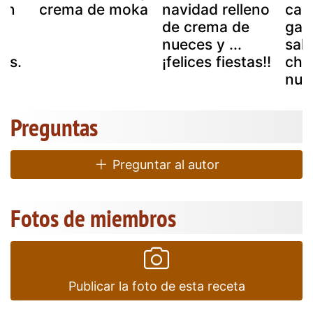
con
crema de moka
navidad relleno
car
 y
de crema de
gal
nueces y ...
sal
as.
¡felices fiestas!!
cho
nue
Preguntas
Preguntar al autor
Fotos de miembros
Publicar la foto de esta receta