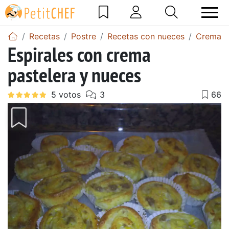
Recetas
Postre
Recetas con nueces
Crema d
Espirales con crema
pastelera y nueces