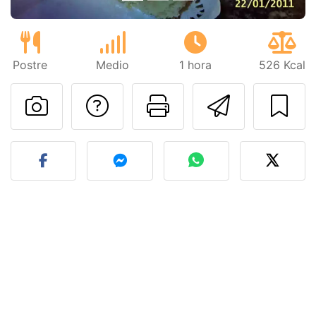
Postre
Medio
1 hora
526 Kcal
Preguntar al autor
Imprimir esta
Enviar 
Publicar la foto de esta r