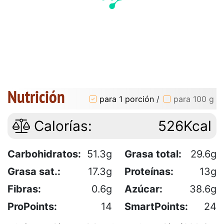
Nutrición
para 1 porción
/
para 100 g
Calorías:
526Kcal
Carbohidratos:
51.3g
Grasa total:
29.6g
Grasa sat.:
17.3g
Proteínas:
13g
Fibras:
0.6g
Azúcar:
38.6g
ProPoints:
14
SmartPoints:
24