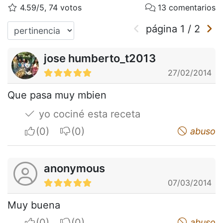
4.59/5, 74 votos
13 comentarios
página
1
/
2
jose humberto_t2013
27/02/2014
Que pasa muy mbien
yo cociné esta receta
I apreciate
I do not appreciate
abuso
anonymous
07/03/2014
Muy buena
I apreciate
I do not appreciate
abuso