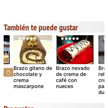
También te puede gustar
Brazo gitano de
Brazo nevado
Bra
zo
chocolate y
de crema de
rell
crema
café con
cre
mascarpone
nueces
pas
dul