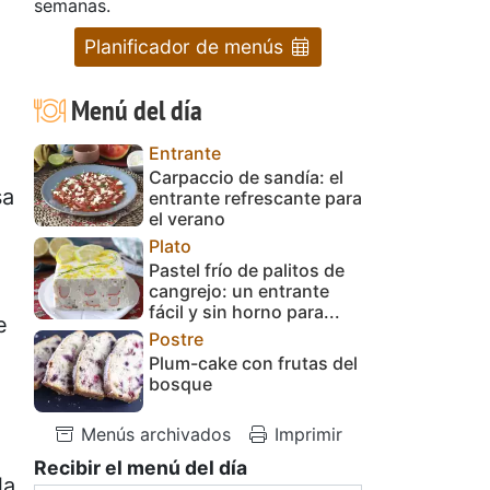
semanas.
Planificador de menús
Menú del día
Entrante
Carpaccio de sandía: el
sa
entrante refrescante para
el verano
Plato
Pastel frío de palitos de
cangrejo: un entrante
fácil y sin horno para...
e
Postre
Plum-cake con frutas del
bosque
Menús archivados
Imprimir
Recibir el menú del día
la