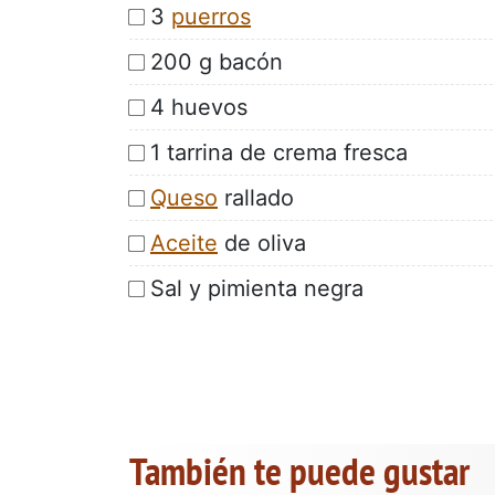
3
puerros
200 g bacón
4 huevos
1 tarrina de crema fresca
Queso
rallado
Aceite
de oliva
Sal y pimienta negra
También te puede gustar