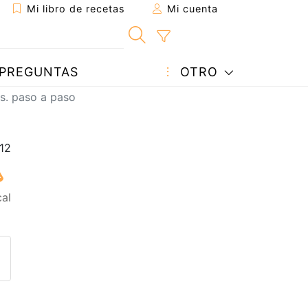
Mi libro de recetas
Mi cuenta
PREGUNTAS
OTRO
os. paso a paso
cal
eta a un amigo
sta página
ntar al autor
ublicar la foto de esta receta