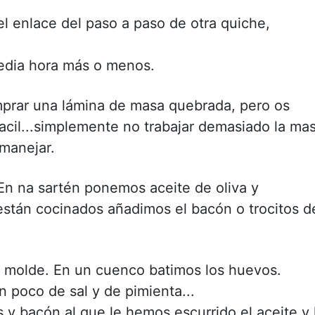
l enlace del paso a paso de otra quiche,
media hora más o menos.
mprar una lámina de masa quebrada, pero os
acil...simplemente no trabajar demasiado la ma
 manejar.
 En na sartén ponemos aceite de oliva y
stán cocinados añadimos el bacón o trocitos d
l molde. En un cuenco batimos los huevos.
 poco de sal y de pimienta...
 y bacón al que le hemos escurrido el aceite y 