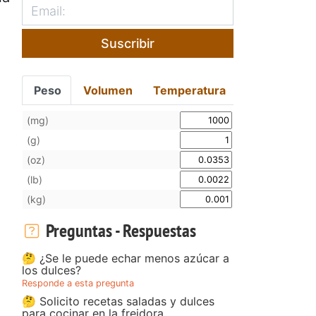
Suscribir
Peso
Volumen
Temperatura
(mg)
(g)
(oz)
(lb)
(kg)
Preguntas - Respuestas
🤔 ¿Se le puede echar menos azúcar a
los dulces?
Responde a esta pregunta
🤔 Solicito recetas saladas y dulces
para cocinar en la freidora