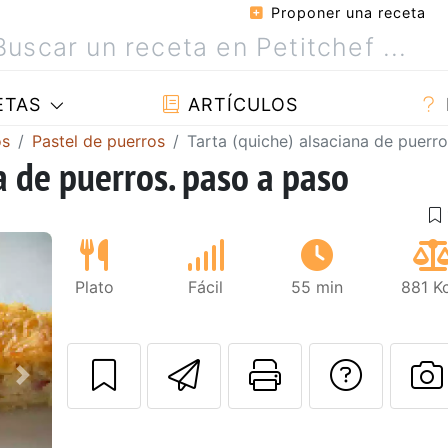
Proponer una receta
ETAS
ARTÍCULOS
os
Pastel de puerros
Tarta (quiche) alsaciana de puerr
a de puerros. paso a paso
Plato
Fácil
55 min
881 K
Enviar esta rec
Imprimir e
Pregu
Siguiente
P