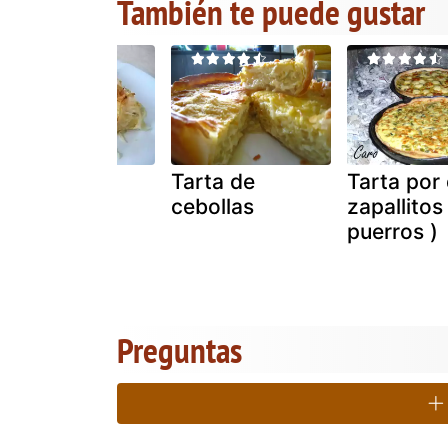
También te puede gustar
Tarta de
Tarta de
Tarta por 
cebollas
cebollas
zapallitos
puerros )
Preguntas