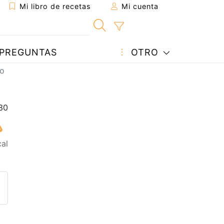
Mi libro de recetas
Mi cuenta
PREGUNTAS
OTRO
eo
cal
eta a un amigo
sta página
ntar al autor
ublicar la foto de esta receta