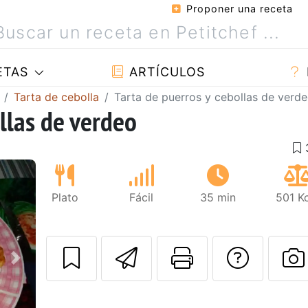
Proponer una receta
ETAS
ARTÍCULOS
Tarta de cebolla
Tarta de puerros y cebollas de verd
llas de verdeo
Plato
Fácil
35 min
501 K
Enviar esta rec
Imprimir e
Pregu
Siguiente
P