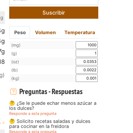
Suscribir
 g
4g
Peso
Volumen
Temperatura
4g
(mg)
7g
(g)
18
(oz)
(lb)
g)
(kg)
Preguntas - Respuestas
🤔 ¿Se le puede echar menos azúcar a
los dulces?
Responde a esta pregunta
🤔 Solicito recetas saladas y dulces
para cocinar en la freidora
Responde a esta pregunta