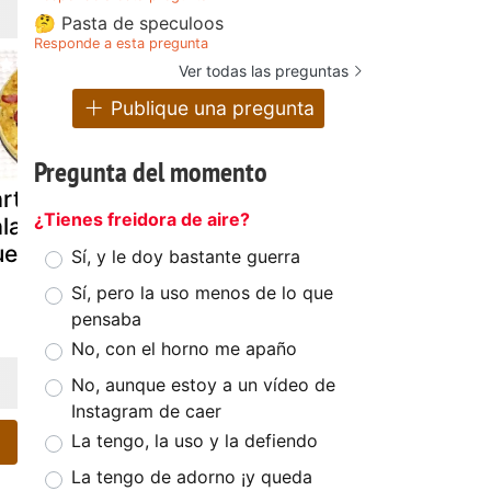
🤔 Pasta de speculoos
Responde a esta pregunta
Ver todas las preguntas
Publique una pregunta
Pregunta del momento
rta salada de
Tarta de setas,
Tarta de
¿Tienes freidora de aire?
labacín y
cebolla y
cebolla
uerros
beicon
carameliza
Sí, y le doy bastante guerra
con queso 
Sí, pero la uso menos de lo que
cabra
pensaba
No, con el horno me apaño
No, aunque estoy a un vídeo de
Instagram de caer
La tengo, la uso y la defiendo
La tengo de adorno ¡y queda