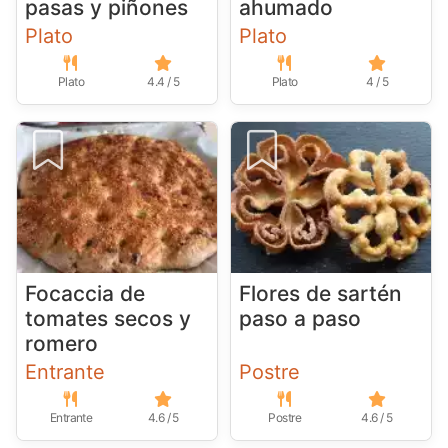
pasas y piñones
ahumado
Plato
Plato
Plato
4.4 / 5
Plato
4 / 5
Focaccia de
Flores de sartén
tomates secos y
paso a paso
romero
Entrante
Postre
Entrante
4.6 / 5
Postre
4.6 / 5