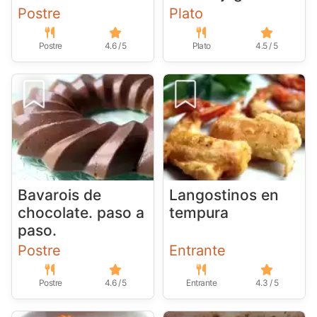
Postre
Plato
Postre
4.6 / 5
Plato
4.5 / 5
Bavarois de
Langostinos en
chocolate. paso a
tempura
paso.
Postre
Entrante
Postre
4.6 / 5
Entrante
4.3 / 5