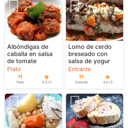
Albóndigas de
Lomo de cerdo
caballa en salsa
breseado con
de tomate
salsa de yogur
Plato
Entrante
Plato
4.3 / 5
Entrante
4.4 / 5