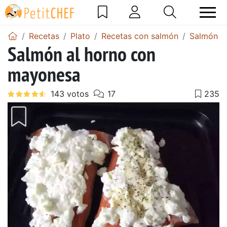
Recetas
Plato
Recetas con salmón
Salmón al
Salmón al horno con
mayonesa