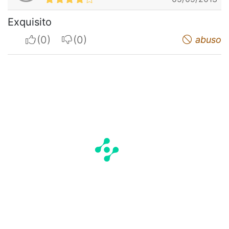
Exquisito
I apreciate
I do not appreciate
abuso