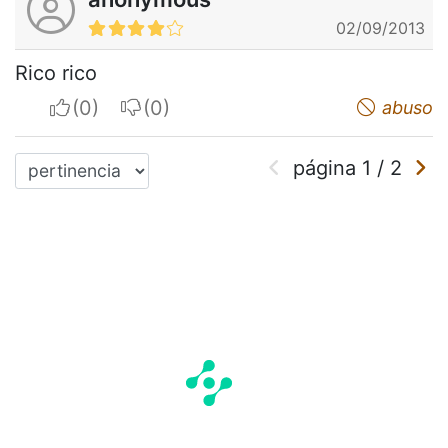
02/09/2013
Rico rico
I apreciate
I do not appreciate
abuso
página
1
/
2