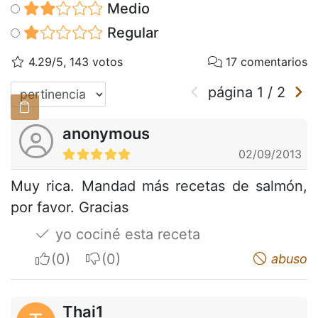
Medio
Regular
4.29/5, 143 votos
17 comentarios
página
1
/
2
anonymous
02/09/2013
Muy rica. Mandad más recetas de salmón,
por favor. Gracias
yo cociné esta receta
I apreciate
I do not appreciate
abuso
Thai1