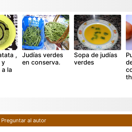
tata ,
Judías verdes
Sopa de judías
Pu
 y
en conserva.
verdes
de
a la
co
t
Preguntar al autor