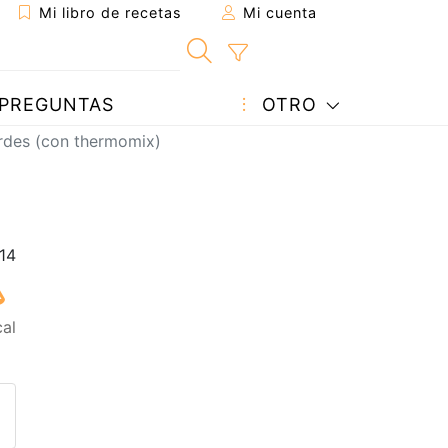
Mi libro de recetas
Mi cuenta
PREGUNTAS
OTRO
erdes (con thermomix)
cal
eta a un amigo
sta página
ntar al autor