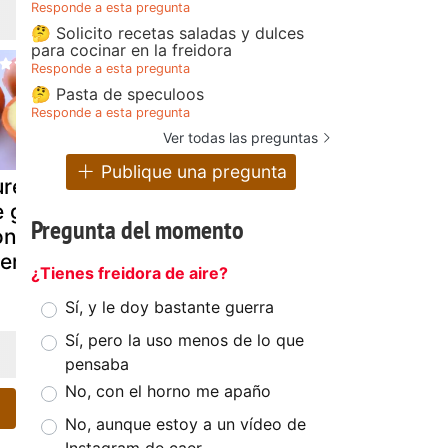
Responde a esta pregunta
🤔 Solicito recetas saladas y dulces
para cocinar en la freidora
Responde a esta pregunta
🤔 Pasta de speculoos
Responde a esta pregunta
Ver todas las preguntas
Publique una pregunta
ré de patatas
Puré de
Judías ver
 guarnición (
patatas, col
con vinagre
Pregunta del momento
n y sin
lombarda y
hermomix)
salchichas
¿Tienes freidora de aire?
Sí, y le doy bastante guerra
Sí, pero la uso menos de lo que
pensaba
No, con el horno me apaño
No, aunque estoy a un vídeo de