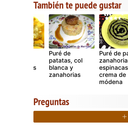
También te puede gustar
Estofado de
Puré de
Puré de pa
patatas con
patatas, col
zanahoria
judias verdes
blanca y
espinacas 
zanahorias
crema de
módena
Preguntas