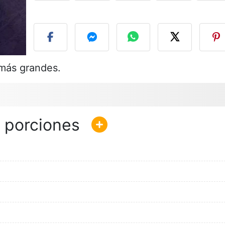
P
 más grandes.