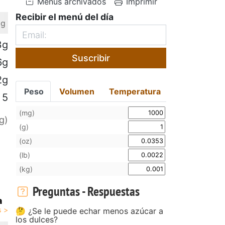
Menús archivados
Imprimir
Recibir el menú del día
 g
3g
Suscribir
6g
2g
Peso
Volumen
Temperatura
5
(mg)
g)
(g)
(oz)
(lb)
(kg)
Preguntas - Respuestas
a
🤔 ¿Se le puede echar menos azúcar a
los dulces?