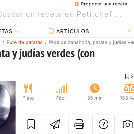
Proponer una receta
ETAS
ARTÍCULOS
Pure de patatas
Puré de zanahoria, patata y judías v
ta y judías verdes (con
Plato
Fácil
35 min
153 K
Enviar esta rec
Imprimir e
Pregu