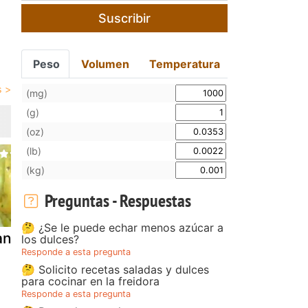
Suscribir
Peso
Volumen
Temperatura
(mg)
(g)
(oz)
(lb)
(kg)
Preguntas - Respuestas
🤔 ¿Se le puede echar menos azúcar a
anga en salsa
Filetes de
Filetes de p
los dulces?
Responde a esta pregunta
panga a la
rellenos en
🤔 Solicito recetas saladas y dulces
menier
salsa de op
para cocinar en la freidora
(fussionco
Responde a esta pregunta