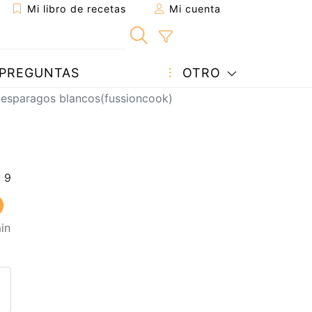
Mi libro de recetas
Mi cuenta
PREGUNTAS
OTRO
n esparagos blancos(fussioncook)
in
eta a un amigo
sta página
ntar al autor