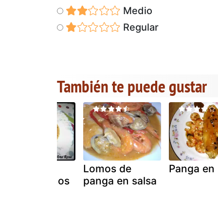
Medio
Regular
También te puede gustar
Filetes de
Lomos de
Panga en 
panga rellenos
panga en salsa
en salsa