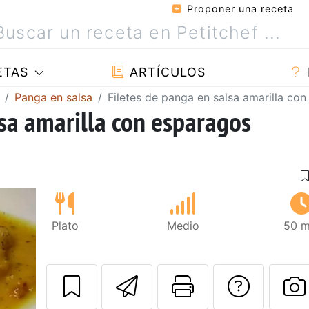
Proponer una receta
ETAS
ARTÍCULOS
Panga en salsa
Filetes de panga en salsa amarilla co
lsa amarilla con esparagos
Plato
Medio
50 m
Enviar esta rec
Imprimir e
Pregu