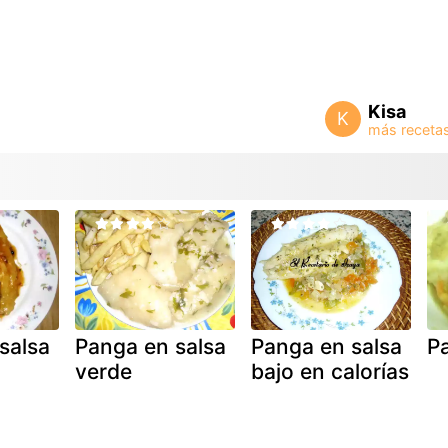
Kisa
K
salsa
Panga en salsa
Panga en salsa
P
verde
bajo en calorías