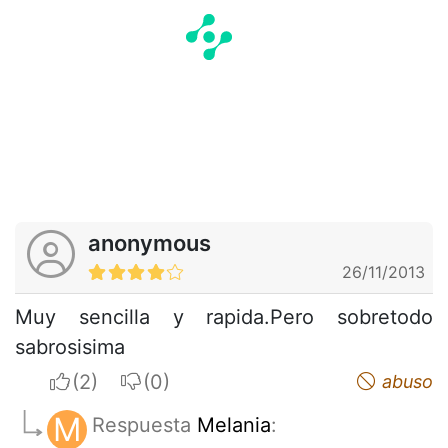
anonymous
26/11/2013
Muy sencilla y rapida.Pero sobretodo
sabrosisima
I apreciate
I do not appreciate
abuso
M
Respuesta
Melania
: