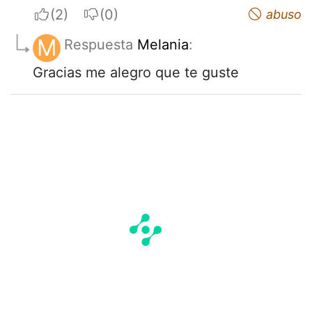
I apreciate
I do not appreciate
abuso
M
Respuesta
Melania
:
Gracias me alegro que te guste