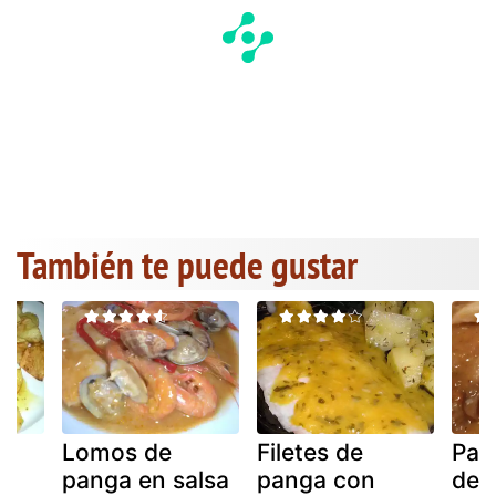
También te puede gustar
Lomos de
Filetes de
Pan
panga en salsa
panga con
de 