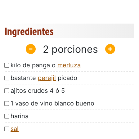
Ingredientes
2
kilo de panga o
merluza
bastante
perejil
picado
ajitos crudos 4 ó 5
1 vaso de vino blanco bueno
harina
sal