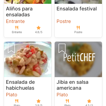
Aliños para
Ensalada festival
ensaladas
Entrante
Postre
Entrante
4.8 / 5
Postre
Ensalada de
Jibia en salsa
habichuelas
americana
Plato
Plato
Plato
3.8 / 5
Plato
4.5 / 5