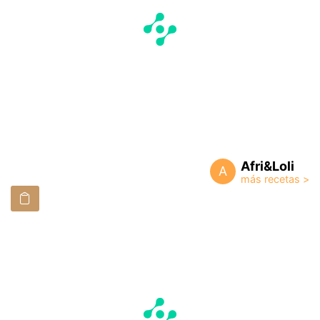
Afri&Loli
A