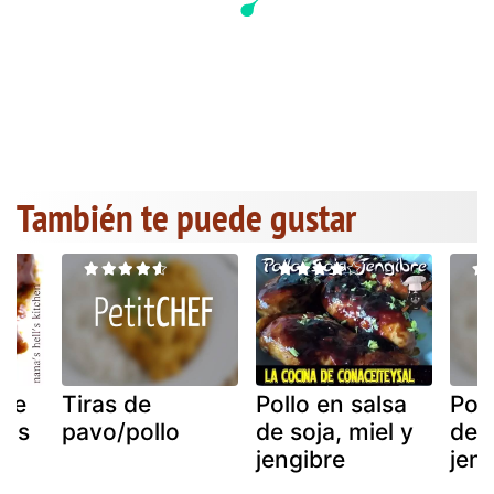
También te puede gustar
 de
Tiras de
Pollo en salsa
Poll
tus
pavo/pollo
de soja, miel y
de 
e
jengibre
jeng