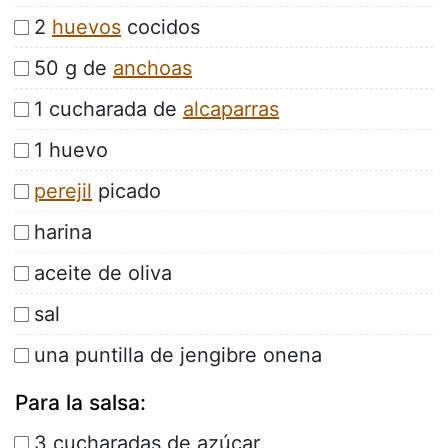
2
huevos
cocidos
50 g de
anchoas
1 cucharada de
alcaparras
1 huevo
perejil
picado
harina
aceite de oliva
sal
una puntilla de jengibre onena
Para la salsa:
3 cucharadas de azúcar