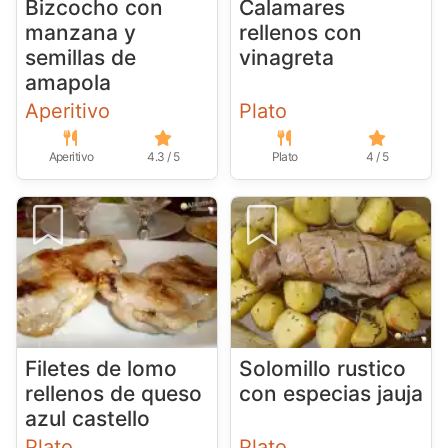
Bizcocho con
Calamares
manzana y
rellenos con
semillas de
vinagreta
amapola
Aperitivo
Plato
Aperitivo
4.3 / 5
Plato
4 / 5
Filetes de lomo
Solomillo rustico
rellenos de queso
con especias jauja
azul castello
Plato
Plato