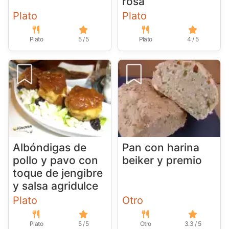
rosa
Plato
Plato
Plato
5 / 5
Plato
4 / 5
Albóndigas de
Pan con harina
pollo y pavo con
beiker y premio
toque de jengibre
y salsa agridulce
Plato
Otro
Plato
5 / 5
Otro
3.3 / 5