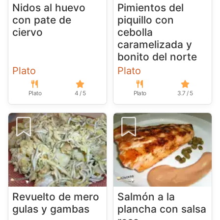
Nidos al huevo
Pimientos del
con pate de
piquillo con
ciervo
cebolla
caramelizada y
bonito del norte
Plato
Plato
Plato
4 / 5
Plato
3.7 / 5
Revuelto de mero
Salmón a la
gulas y gambas
plancha con salsa