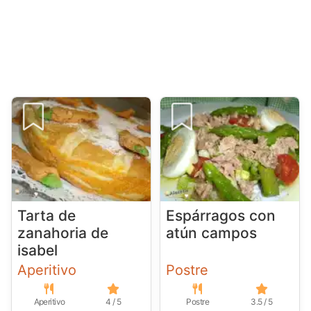
Tarta de
Espárragos con
zanahoria de
atún campos
isabel
Aperitivo
Postre
Aperitivo
4 / 5
Postre
3.5 / 5