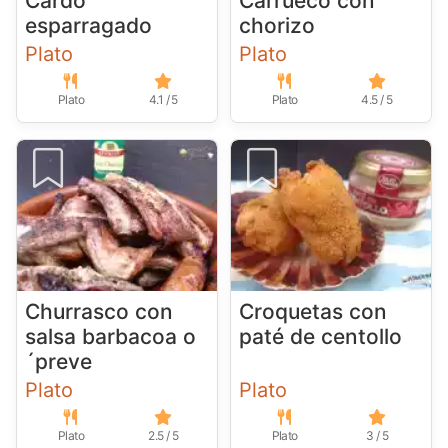
Cardo
Carrueco con
esparragado
chorizo
Plato
Plato
Plato
4.1 / 5
Plato
4.5 / 5
Churrasco con
Croquetas con
salsa barbacoa o
paté de centollo
´preve
Plato
Plato
Plato
2.5 / 5
Plato
3 / 5