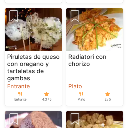
Piruletas de queso
Radiatori con
con oregano y
chorizo
tartaletas de
gambas
Entrante
Plato
Entrante
4.3 / 5
Plato
2 / 5