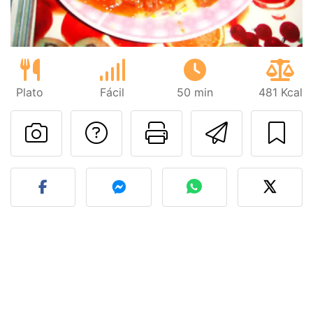
Plato
Fácil
50 min
481 Kcal
Preguntar al autor
Imprimir esta
Enviar 
Publicar la foto de esta r