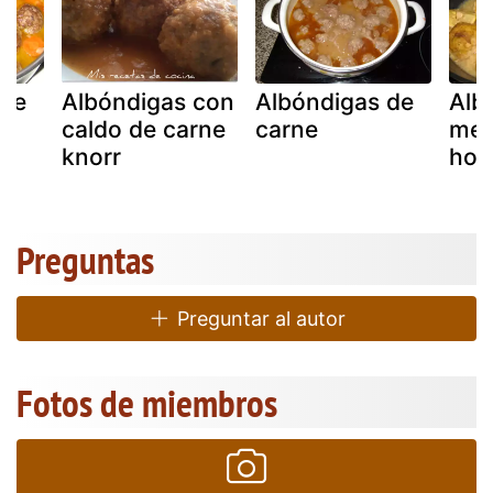
 de
Albóndigas con
Albóndigas de
Alb
caldo de carne
carne
mer
knorr
hor
Preguntas
Preguntar al autor
Fotos de miembros