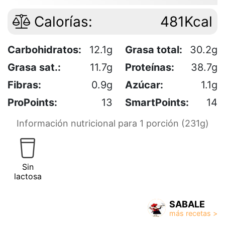
Calorías:
481Kcal
Carbohidratos:
12.1g
Grasa total:
30.2g
Grasa sat.:
11.7g
Proteínas:
38.7g
Fibras:
0.9g
Azúcar:
1.1g
ProPoints:
13
SmartPoints:
14
Información nutricional para 1 porción (231g)
Sin
lactosa
SABALE