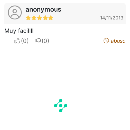
anonymous
14/11/2013
Muy facillll
I apreciate
I do not appreciate
abuso