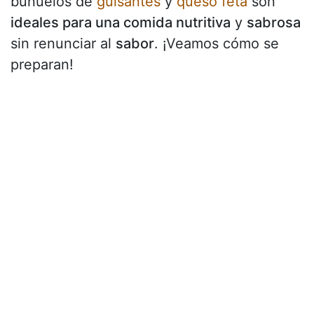
buñuelos de
guisantes
y
queso feta
son
ideales para una comida nutritiva
y
sabrosa
sin renunciar al
sabor
. ¡Veamos cómo se
preparan!