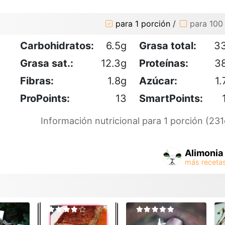
para 1 porción
/
para 100
Carbohidratos:
6.5g
Grasa total:
3
Grasa sat.:
12.3g
Proteínas:
3
Fibras:
1.8g
Azúcar:
1.
ProPoints:
13
SmartPoints:
Información nutricional para 1 porción (231
Alimonia