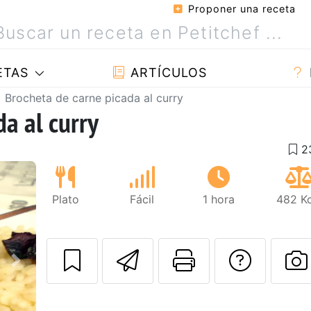
Proponer una receta
ETAS
ARTÍCULOS
Brocheta de carne picada al curry
a al curry
Plato
Fácil
1 hora
482 Kc
Enviar esta rec
Imprimir e
Pregu
Siguiente
P