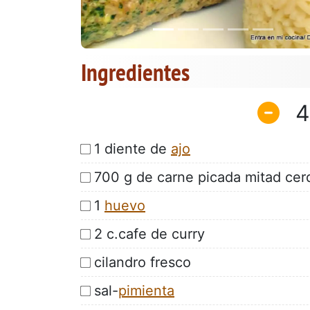
Ingredientes
4
1 diente de
ajo
700 g de carne picada mitad cer
1
huevo
2 c.cafe de curry
cilandro fresco
sal-
pimienta