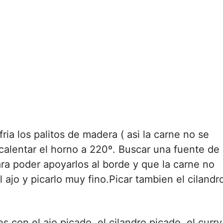
ia los palitos de madera ( asi la carne no se
alentar el horno a 220º. Buscar una fuente de
ara poder apoyarlos al borde y que la carne no
l ajo y picarlo muy fino.Picar tambien el cilandr
 con el ajo picado, el cilandro picado, el curry