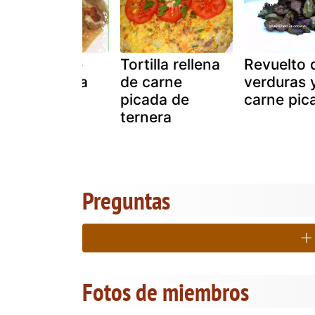
Arrollado de
Tortilla rellena
Revuelto 
carne picada
de carne
verduras 
picada de
carne pic
ternera
Preguntas
Fotos de miembros