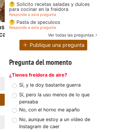
🤔 Solicito recetas saladas y dulces
para cocinar en la freidora
Responde a esta pregunta
🤔 Pasta de speculoos
stel de carne
Rollo de carne
Molde de c
Responde a esta pregunta
icada
picada relleno
picada y ar
Ver todas las preguntas
Publique una pregunta
Pregunta del momento
¿Tienes freidora de aire?
Sí, y le doy bastante guerra
Sí, pero la uso menos de lo que
pensaba
No, con el horno me apaño
No, aunque estoy a un vídeo de
Instagram de caer