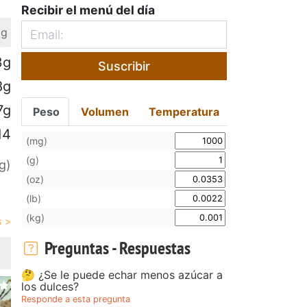
Recibir el menú del día
 g
3g
Suscribir
8g
7g
Peso
Volumen
Temperatura
14
(mg)
(g)
g)
(oz)
(lb)
(kg)
Preguntas - Respuestas
🤔 ¿Se le puede echar menos azúcar a
los dulces?
Responde a esta pregunta