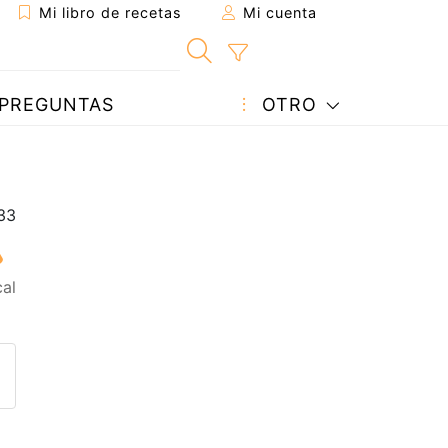
Mi libro de recetas
Mi cuenta
PREGUNTAS
OTRO
al
eta a un amigo
sta página
ntar al autor
ublicar la foto de esta receta