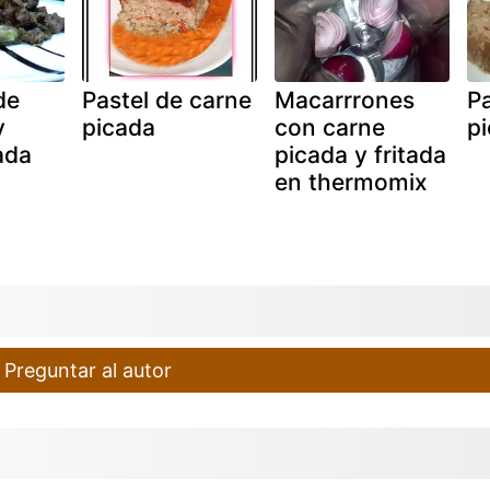
de
Pastel de carne
Macarrrones
Pa
y
picada
con carne
p
ada
picada y fritada
en thermomix
Preguntar al autor