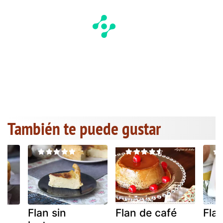
También te puede gustar
n
Flan sin
Flan de café
Fla