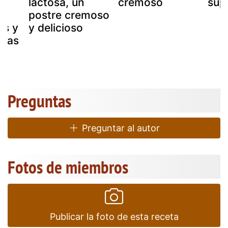
lactosa, un
cremoso
sup
postre cremoso
ss y
y delicioso
rías
Preguntas
Preguntar al autor
Fotos de miembros
Publicar la foto de esta receta