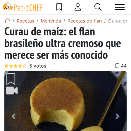
Recetas
Merienda
Recetas de flan
Curau de 
Curau de maíz: el flan
brasileño ultra cremoso que
merece ser más conocido
Anterior
Sigu