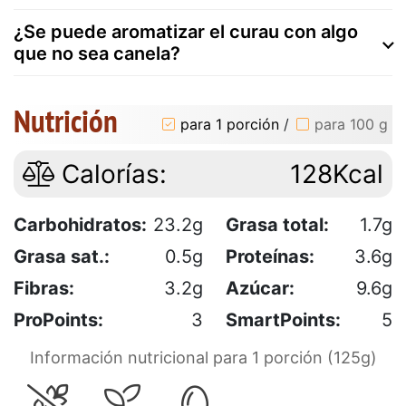
¿Se puede aromatizar el curau con algo
que no sea canela?
Nutrición
para 1 porción
/
para 100 g
Calorías:
128Kcal
Carbohidratos:
23.2g
Grasa total:
1.7g
Grasa sat.:
0.5g
Proteínas:
3.6g
Fibras:
3.2g
Azúcar:
9.6g
ProPoints:
3
SmartPoints:
5
Información nutricional para 1 porción (125g)