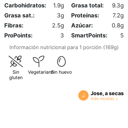
Carbohidratos:
1.9g
Grasa total:
9.3g
Grasa sat.:
3g
Proteínas:
7.2g
Fibras:
2.5g
Azúcar:
0.8g
ProPoints:
3
SmartPoints:
5
Información nutricional para 1 porción (169g)
Sin
Vegetariano
Sin huevo
gluten
Jose, a secas
J