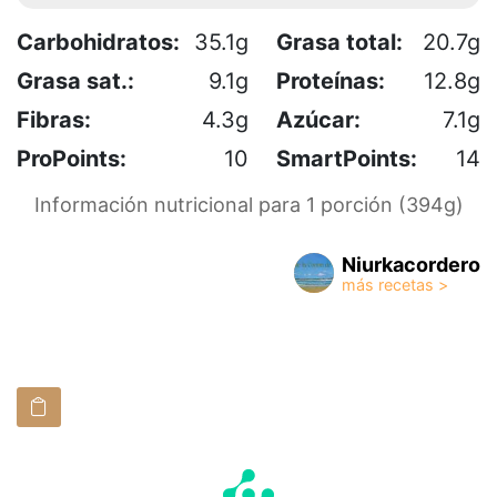
Carbohidratos:
35.1g
Grasa total:
20.7g
Grasa sat.:
9.1g
Proteínas:
12.8g
Fibras:
4.3g
Azúcar:
7.1g
ProPoints:
10
SmartPoints:
14
Información nutricional para 1 porción (394g)
Niurkacordero