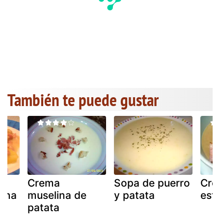
También te puede gustar
Crema
Sopa de puerro
Cre
ana
muselina de
y patata
est
patata