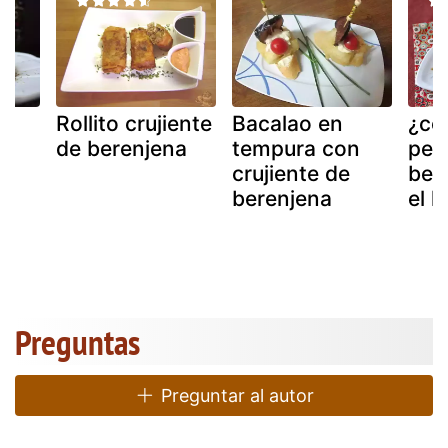
Rollito crujiente
Bacalao en
¿có
l
de berenjena
tempura con
pela
crujiente de
ber
berenjena
el 
Preguntas
Preguntar al autor