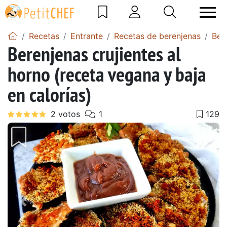
Recetas
Entrante
Recetas de berenjenas
Ber
Berenjenas crujientes al
horno (receta vegana y baja
en calorías)
Anterior
Sigu