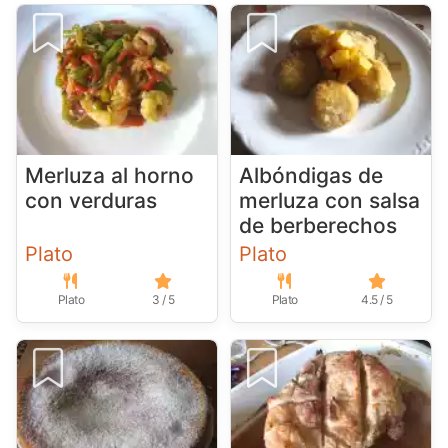
Merluza al horno
Albóndigas de
con verduras
merluza con salsa
de berberechos
Plato
Plato
Plato
3 / 5
Plato
4.5 / 5