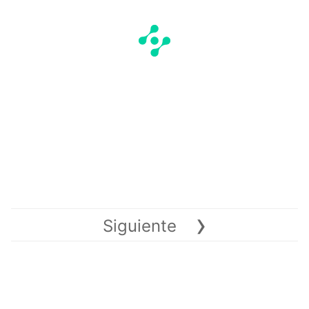
›
Siguiente