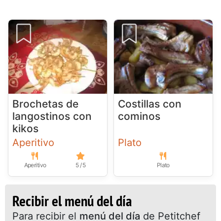
Brochetas de
Costillas con
langostinos con
cominos
kikos
Aperitivo
Plato
Aperitivo
5 / 5
Plato
Recibir el menú del día
Para recibir el
menú del día
de Petitchef