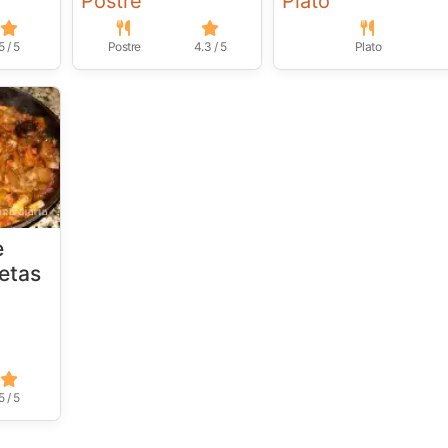
Postre
Plato
5 / 5
Postre
4.3 / 5
Plato
e
etas
5 / 5