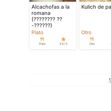
Alcachofas a la
Kulich de p
romana
(???????? ??
-??????)
Plato
Otro
Plato
4.6 / 5
Otro