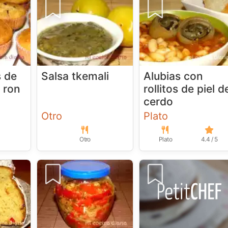
 de
Salsa tkemali
Alubias con
 ron
rollitos de piel d
cerdo
Otro
Plato
Otro
Plato
4.4 / 5