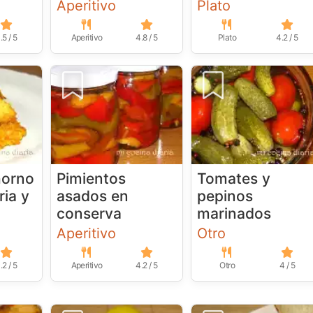
Aperitivo
Plato
.5 / 5
Aperitivo
4.8 / 5
Plato
4.2 / 5
horno
Pimientos
Tomates y
ia y
asados en
pepinos
conserva
marinados
Aperitivo
Otro
.2 / 5
Aperitivo
4.2 / 5
Otro
4 / 5