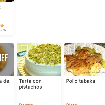
el
.7 / 5
a de
Tarta con
Pollo tabaka
pistachos