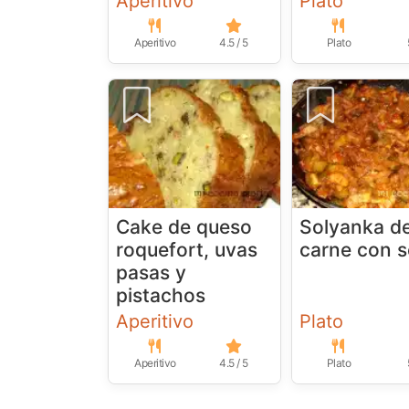
Aperitivo
Plato
Aperitivo
4.5 / 5
Plato
Cake de queso
Solyanka d
roquefort, uvas
carne con s
pasas y
pistachos
Aperitivo
Plato
Aperitivo
4.5 / 5
Plato