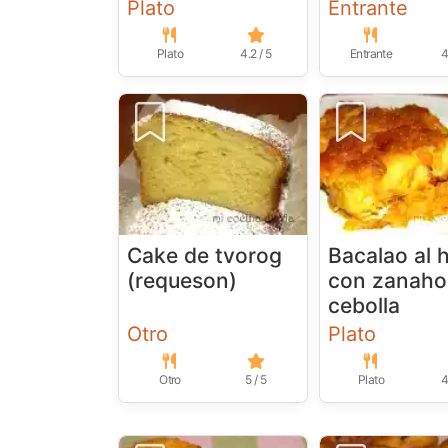
Plato
Entrante
Plato
4.2 / 5
Entrante
4
Cake de tvorog
Bacalao al 
(requeson)
con zanahor
cebolla
Otro
Plato
Otro
5 / 5
Plato
4