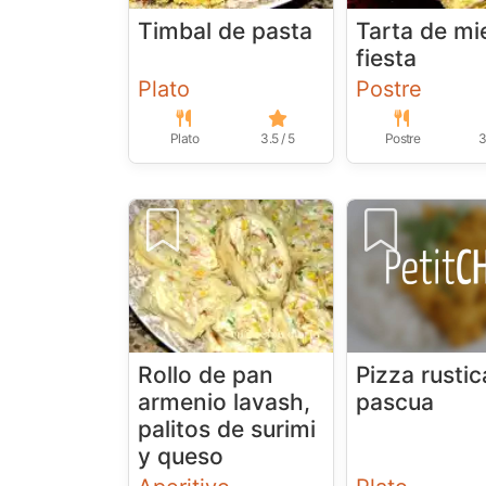
Timbal de pasta
Tarta de mi
fiesta
Plato
Postre
Plato
3.5 / 5
Postre
3
Rollo de pan
Pizza rustic
armenio lavash,
pascua
palitos de surimi
y queso