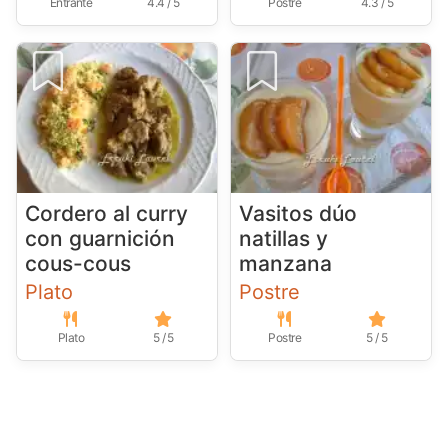
Entrante
4.4 / 5
Postre
4.3 / 5
Cordero al curry
Vasitos dúo
con guarnición
natillas y
cous-cous
manzana
Plato
Postre
Plato
5 / 5
Postre
5 / 5