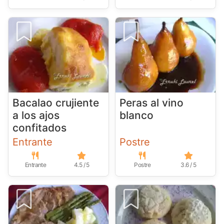
Bacalao crujiente
Peras al vino
a los ajos
blanco
confitados
Entrante
Postre
Entrante
4.5 / 5
Postre
3.6 / 5