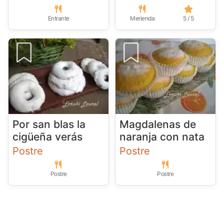
Entrante
Merienda
5 / 5
Por san blas la
Magdalenas de
cigüeña verás
naranja con nata
Postre
Postre
Postre
Postre