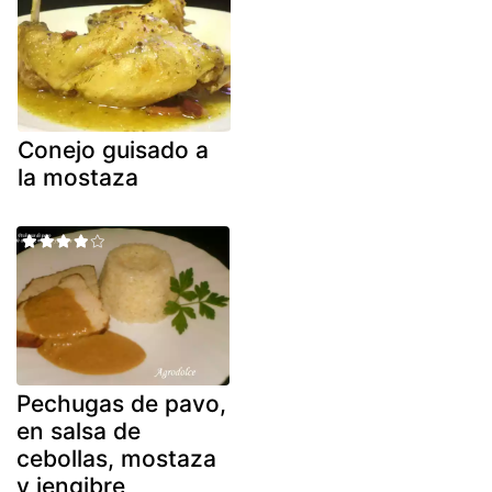
Conejo guisado a
la mostaza
Pechugas de pavo,
en salsa de
cebollas, mostaza
y jengibre