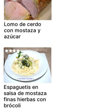
Lomo de cerdo
con mostaza y
azúcar
Espaguetis en
salsa de mostaza
finas hierbas con
brócoli