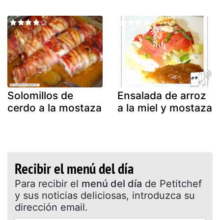
Solomillos de
Ensalada de arroz
cerdo a la mostaza
a la miel y mostaza
Recibir el menú del día
Para recibir el
menú del día
de Petitchef
y sus noticias deliciosas, introduzca su
dirección email.