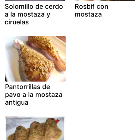
Solomillo de cerdo
Rosbif con
a la mostaza y
mostaza
ciruelas
Pantorrillas de
pavo a la mostaza
antigua