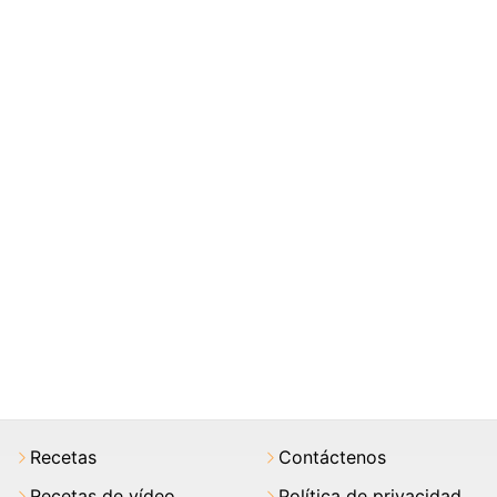
Recetas
Contáctenos
Recetas de vídeo
Política de privacidad