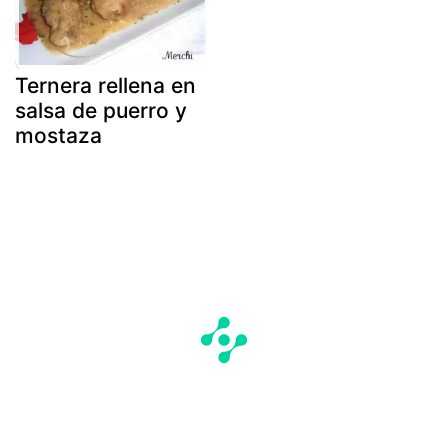
Ternera rellena en
salsa de puerro y
mostaza