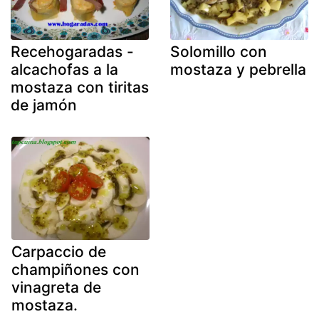
Recehogaradas -
Solomillo con
alcachofas a la
mostaza y pebrella
mostaza con tiritas
de jamón
Carpaccio de
champiñones con
vinagreta de
mostaza.