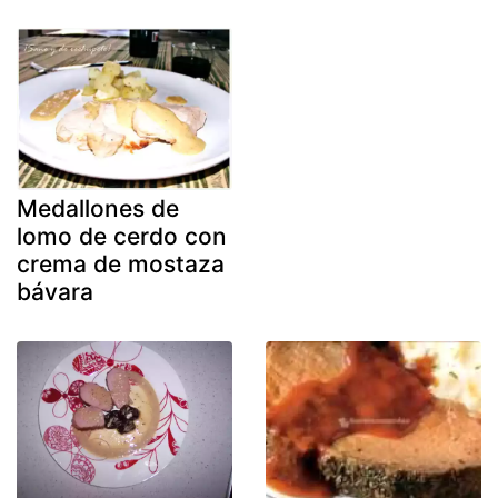
Medallones de
lomo de cerdo con
crema de mostaza
bávara