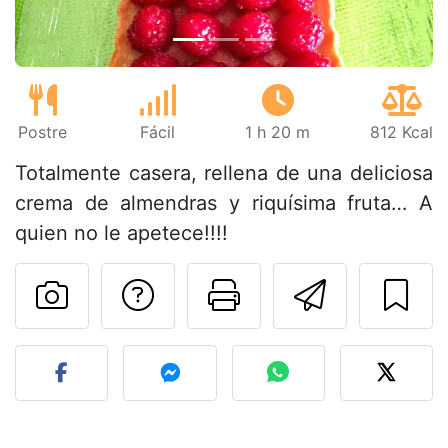
Postre
Fácil
1 h 20 m
812 Kcal
Totalmente casera, rellena de una deliciosa
crema de almendras y riquísima fruta… A
quien no le apetece!!!!
Preguntar al autor
Imprimir esta
Enviar 
Publicar la foto de esta r