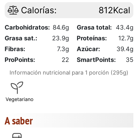
Calorías:
812Kcal
Carbohidratos:
84.6g
Grasa total:
43.4g
Grasa sat.:
23.9g
Proteínas:
12.7g
Fibras:
7.3g
Azúcar:
39.4g
ProPoints:
22
SmartPoints:
35
Información nutricional para 1 porción (295g)
Vegetariano
A saber