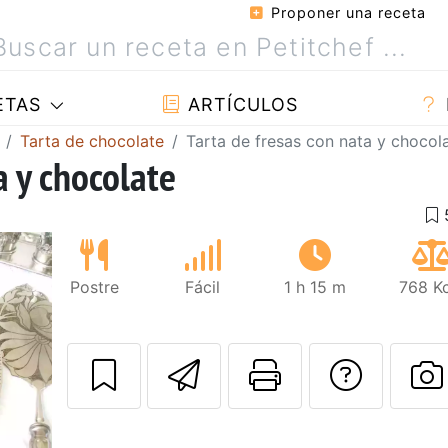
Proponer una receta
ETAS
ARTÍCULOS
Tarta de chocolate
Tarta de fresas con nata y chocol
a y chocolate
Postre
Fácil
1 h 15 m
768 Kc
Enviar esta rec
Imprimir e
Pregu
P