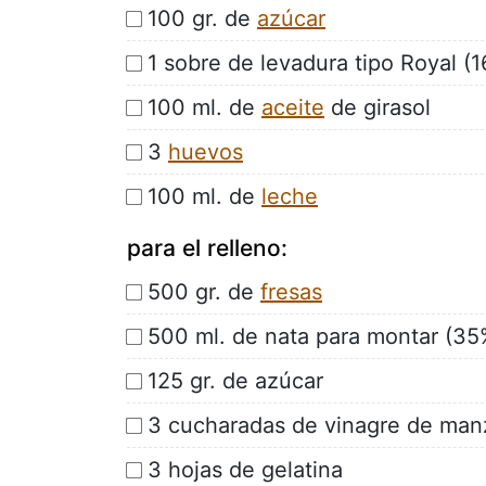
100 gr. de
azúcar
1 sobre de levadura tipo Royal (16
100 ml. de
aceite
de girasol
3
huevos
100 ml. de
leche
para el relleno:
500 gr. de
fresas
500 ml. de nata para montar (35
125 gr. de azúcar
3 cucharadas de vinagre de man
3 hojas de gelatina