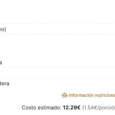
vo)
a
tera
Información nutriciona
Costo estimado:
12.29
€
(1.54€/porció