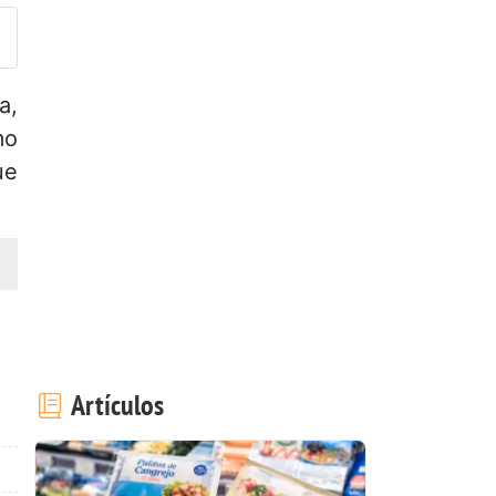
a,
mo
ue
Artículos