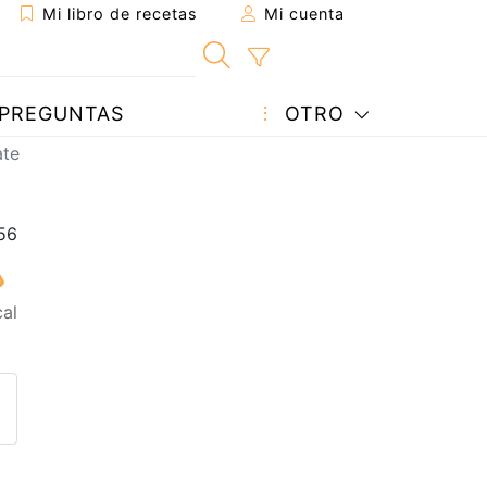
Mi libro de recetas
Mi cuenta
PREGUNTAS
OTRO
ate
al
eta a un amigo
sta página
ntar al autor
ublicar la foto de esta receta