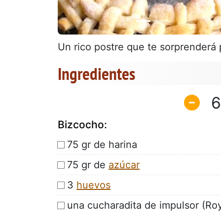
Un rico postre que te sorprenderá 
Ingredientes
6
Bizcocho:
75 gr de harina
75 gr de
azúcar
3
huevos
una cucharadita de impulsor (Roy