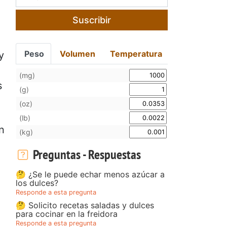
Suscribir
Peso
Volumen
Temperatura
y
(mg)
s
(g)
(oz)
(lb)
n
(kg)
Preguntas - Respuestas
🤔 ¿Se le puede echar menos azúcar a
los dulces?
Responde a esta pregunta
🤔 Solicito recetas saladas y dulces
para cocinar en la freidora
Responde a esta pregunta