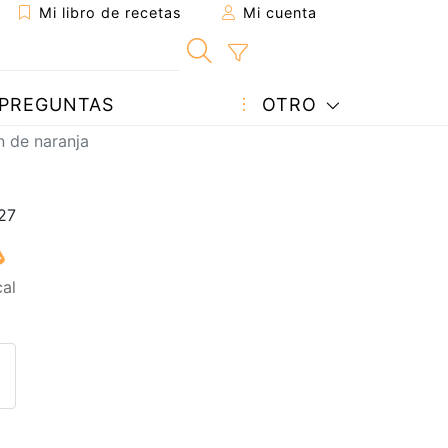
Mi libro de recetas
Mi cuenta
PREGUNTAS
OTRO
n de naranja
cal
eta a un amigo
sta página
ntar al autor
ublicar la foto de esta receta