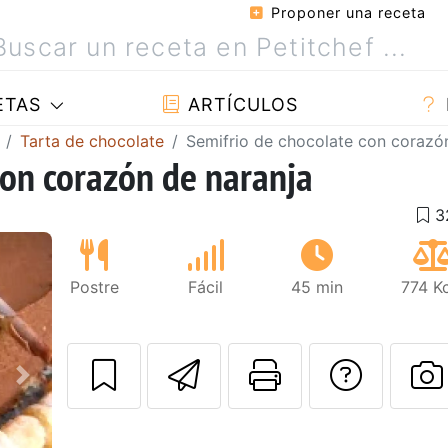
Proponer una receta
ETAS
ARTÍCULOS
Tarta de chocolate
Semifrio de chocolate con corazó
con corazón de naranja
Postre
Fácil
45 min
774 K
Enviar esta rec
Imprimir e
Pregu
Siguiente
P