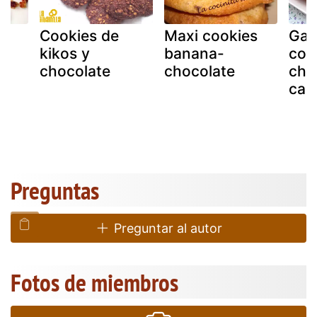
Cookies de
Maxi cookies
Gall
kikos y
banana-
coo
chocolate
chocolate
cho
car
Preguntas
Preguntar al autor
Fotos de miembros