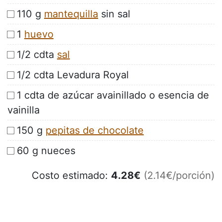
110 g
mantequilla
sin sal
1
huevo
1/2 cdta
sal
1/2 cdta Levadura Royal
1 cdta de azúcar avainillado o esencia de
vainilla
150 g
pepitas de chocolate
60 g nueces
Costo estimado:
4.28
€
(2.14€/porción)