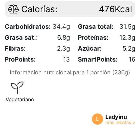
Calorías:
476Kcal
Carbohidratos:
34.4g
Grasa total:
31.5g
Grasa sat.:
6.8g
Proteínas:
12.3g
Fibras:
2.3g
Azúcar:
5.2g
ProPoints:
13
SmartPoints:
16
Información nutricional para 1 porción (230g)
Vegetariano
Ladyinu
L