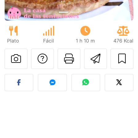
Plato
Fácil
1 h 10 m
476 Kcal
Preguntar al autor
Imprimir esta
Enviar 
Publicar la foto de esta r