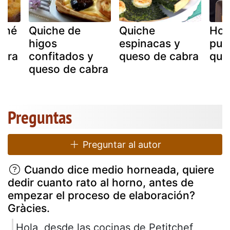
iché
Quiche de
Quiche
Hoj
y
higos
espinacas y
pue
abra
confitados y
queso de cabra
que
queso de cabra
Preguntas
Preguntar al autor
Cuando dice medio horneada, quiere
dedir cuanto rato al horno, antes de
empezar el proceso de elaboración?
Gràcies.
Hola, desde las cocinas de Petitchef,