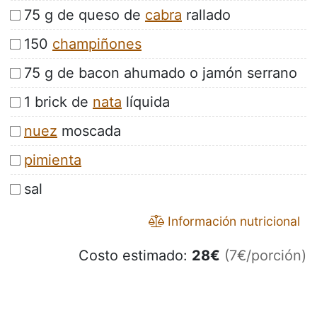
75 g de queso de
cabra
rallado
150
champiñones
75 g de bacon ahumado o jamón serrano
1 brick de
nata
líquida
nuez
moscada
pimienta
sal
Información nutricional
Costo estimado:
28
€
(7€/porción)