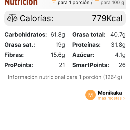
Nutrición
para 1 porción
/
para 100 g
Calorías:
779Kcal
Carbohidratos:
61.8g
Grasa total:
40.7g
Grasa sat.:
19g
Proteínas:
31.8g
Fibras:
15.6g
Azúcar:
4.1g
ProPoints:
21
SmartPoints:
26
Información nutricional para 1 porción (1264g)
Monikaka
M