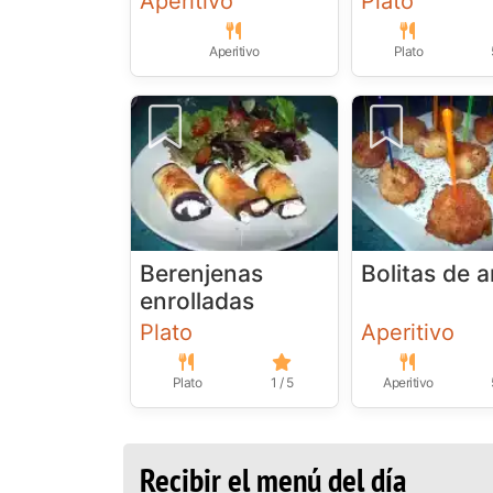
Aperitivo
Plato
Aperitivo
Plato
Berenjenas
Bolitas de a
enrolladas
Plato
Aperitivo
Plato
1 / 5
Aperitivo
Recibir el menú del día