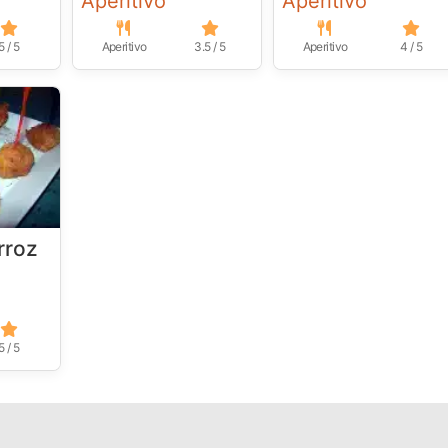
Aperitivo
Aperitivo
5 / 5
Aperitivo
3.5 / 5
Aperitivo
4 / 5
rroz
5 / 5