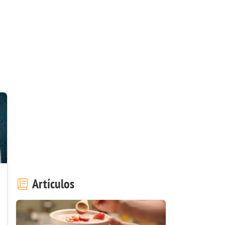
Artículos