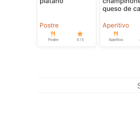
plátano
champiñone
queso de c
Postre
Aperitivo
Postre
4 / 5
Aperitivo