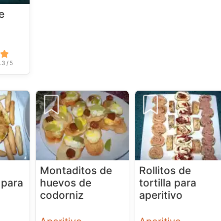
e
.3 / 5
Montaditos de
Rollitos de
para
huevos de
tortilla para
codorniz
aperitivo