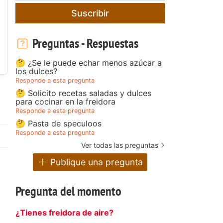
Suscribir
Preguntas - Respuestas
🤔 ¿Se le puede echar menos azúcar a
los dulces?
Responde a esta pregunta
🤔 Solicito recetas saladas y dulces
para cocinar en la freidora
Responde a esta pregunta
🤔 Pasta de speculoos
Responde a esta pregunta
Ver todas las preguntas
Publique una pregunta
Pregunta del momento
¿Tienes freidora de aire?