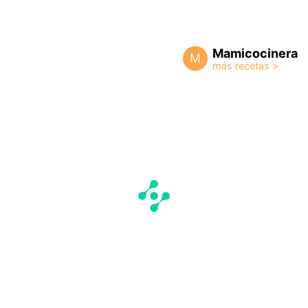
Mamicocinera
M