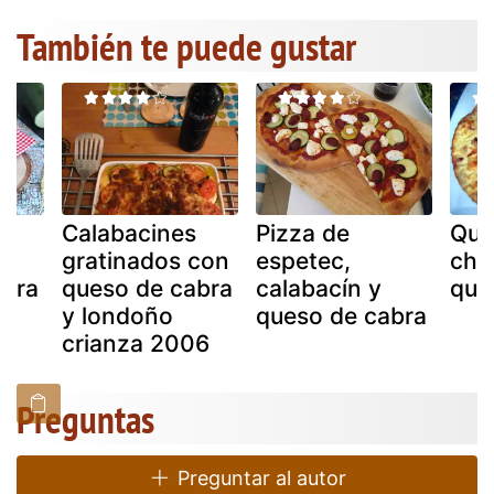
También te puede gustar
Calabacines
Pizza de
Qui
gratinados con
espetec,
cha
abra
queso de cabra
calabacín y
que
y londoño
queso de cabra
crianza 2006
Preguntas
Preguntar al autor