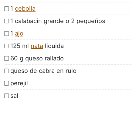
1
cebolla
1 calabacin grande o 2 pequeños
1
ajo
125 ml
nata
liquida
60 g queso rallado
queso de cabra en rulo
perejil
sal