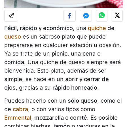
Fácil, rápido y económico
, una
quiche
de
queso
es un sabroso plato que puede
prepararse en cualquier estación u ocasión.
Ya se trate de un
picnic
, una
cena
o
comida
. Una quiche de queso siempre será
bienvenida. Este plato, además de ser
simple
, se hace en un
abrir y cerrar de
ojos
, gracias a su
rápido horneado
.
Puedes hacerlo con un
sólo queso
, como el
de
cabra
, o con varios tipos como
Emmental
, mozzarella o comté
. Es posible
combinar hierbas,
jamón
o verduras en la