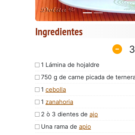
Ingredientes
3
1 Lámina de hojaldre
750 g de carne picada de terner
1
cebolla
1
zanahoria
2 ò 3 dientes de
ajo
Una rama de
apio