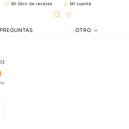
Mi libro de recetas
Mi cuenta
PREGUNTAS
OTRO
in
eta a un amigo
sta página
ntar al autor
ublicar la foto de esta receta