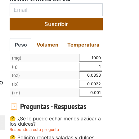
Suscribir
Peso
Volumen
Temperatura
(mg)
(g)
(oz)
do
(lb)
(kg)
Preguntas - Respuestas
🤔 ¿Se le puede echar menos azúcar a
los dulces?
Responde a esta pregunta
🤔 Solicito recetas saladas y dulces