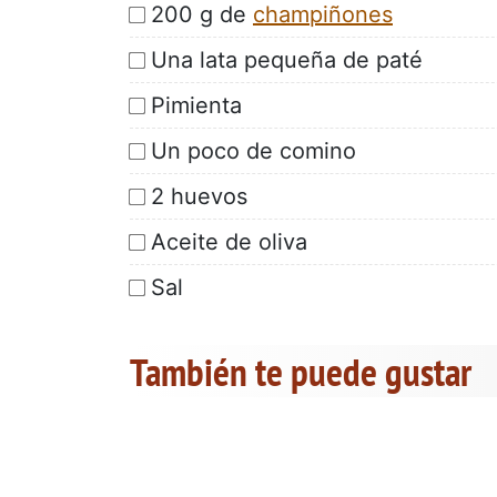
200 g de
champiñones
Una lata pequeña de paté
Pimienta
Un poco de comino
2 huevos
Aceite de oliva
Sal
También te puede gustar