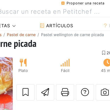
Proponer una receta
ETAS
ARTÍCULOS
s
Pastel de carne
Pastel wellington de carne picada
arne picada
Plato
Fácil
45 m
Enviar esta rec
Imprimir e
Pregu
Siguiente
P