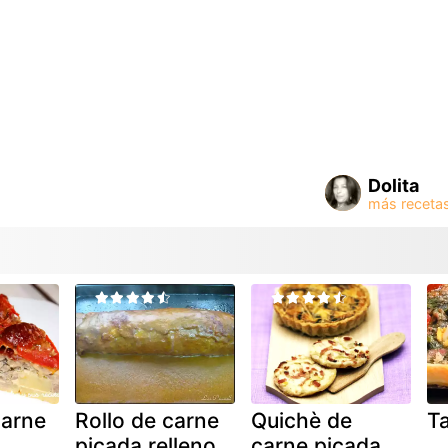
Dolita
carne
Rollo de carne
Quichè de
Ta
picada relleno
carne picada