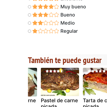
Muy bueno
Bueno
Medio
Regular
También te puede gustar
Pastel de carne
Pastel de carne
Tarta de 
picada
picada.
picada