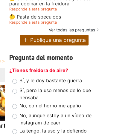
para cocinar en la freidora
Responde a esta pregunta
🤔 Pasta de speculoos
Responde a esta pregunta
Ver todas las preguntas
Publique una pregunta
Pregunta del momento
¿Tienes freidora de aire?
Sí, y le doy bastante guerra
Sí, pero la uso menos de lo que
pensaba
No, con el horno me apaño
No, aunque estoy a un vídeo de
Instagram de caer
rta de carne
Pastel de carne
Pastel de c
La tengo, la uso y la defiendo
picada con
picada y pu