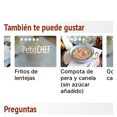
También te puede gustar
Fritos de
Compota de
Gof
lentejas
pera y canela
can
(sin azúcar
añadido)
Preguntas