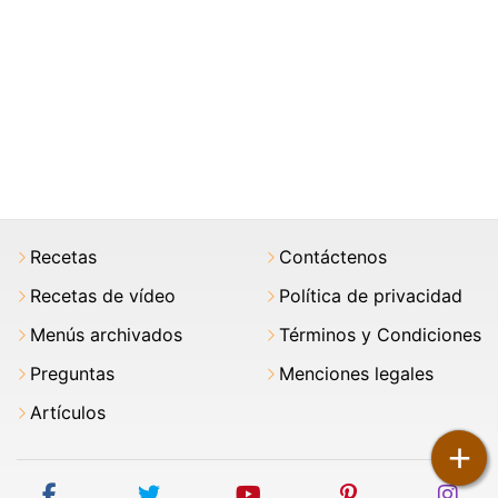
Recetas
Contáctenos
Recetas de vídeo
Política de privacidad
Menús archivados
Términos y Condiciones
Preguntas
Menciones legales
Artículos
+
facebook
twitter
youtube
pinterest
ins