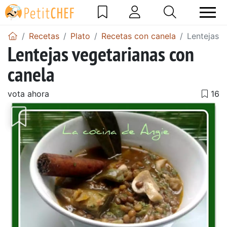
Recetas
Plato
Recetas con canela
Lentejas v
Lentejas vegetarianas con
canela
vota ahora