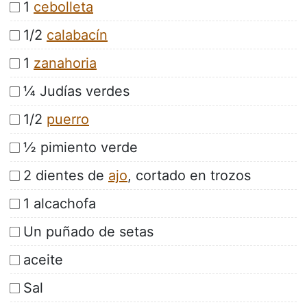
1
cebolleta
1/2
calabacín
1
zanahoria
¼ Judías verdes
1/2
puerro
½ pimiento verde
2 dientes de
ajo
, cortado en trozos
1 alcachofa
Un puñado de setas
aceite
Sal