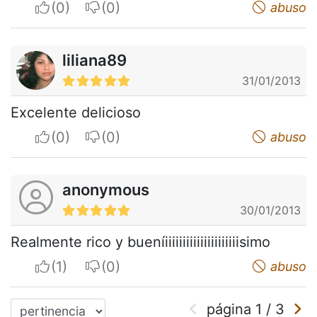
I apreciate
I do not appreciate
abuso
liliana89
31/01/2013
Excelente delicioso
I apreciate
I do not appreciate
abuso
anonymous
30/01/2013
Realmente rico y bueníiiiiiiiiiiiiiiiiiiiiisimo
I apreciate
I do not appreciate
abuso
página
1
/
3