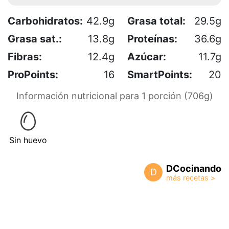
Carbohidratos:
42.9g
Grasa total:
29.5g
Grasa sat.:
13.8g
Proteínas:
36.6g
Fibras:
12.4g
Azúcar:
11.7g
ProPoints:
16
SmartPoints:
20
Información nutricional para 1 porción (706g)
Sin huevo
DCocinando
D