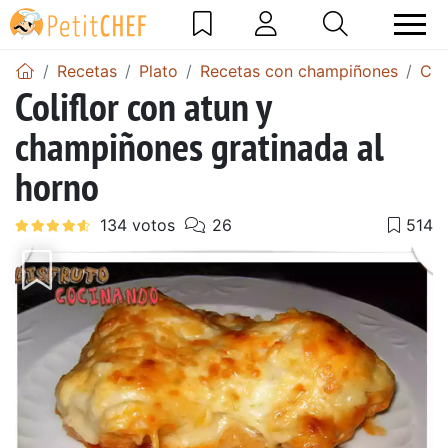
Recetas
Plato
Recetas con champiñones
Cha
Coliflor con atun y
champiñones gratinada al
horno